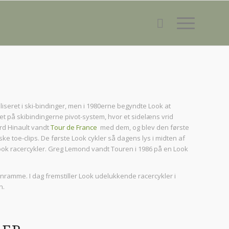
aliseret i ski-bindinger, men i 1980erne begyndte Look at
ret på skibindingerne pivot-system, hvor et sidelæns vrid
rd Hinault vandt
Tour de France
med dem, og blev den første
ke toe-clips. De første Look cykler så dagens lys i midten af
Look racercykler. Greg Lemond vandt Touren i 1986 på en Look
ramme. I dag fremstiller Look udelukkende racercykler i
n.