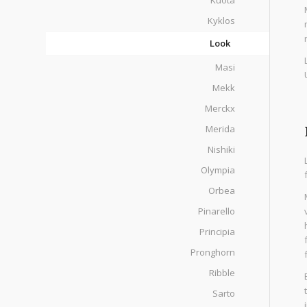
Kuota
Kyklos
Look
Masi
Mekk
Merckx
Merida
Nishiki
Olympia
Orbea
Pinarello
Principia
Pronghorn
Ribble
Sarto