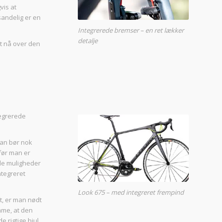
vis at
andelig er en
Integrerede bremser – en ret lækker
detalje
at nå over den
tegrerede
an bør nok
 før man er
ede muligheder
ntegreret
Look 675 – med integreret frempind
et, er man nødt
ømme, at den
e rigtige hjul