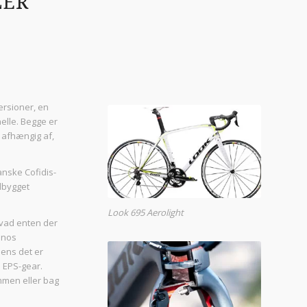
LER
ersioner, en
nelle. Begge er
g afhængig af,
anske Cofidis-
dbygget
Look 695 Aerolight
hvad enten der
anos
mens det er
 EPS-gear.
mmen eller bag