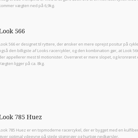
kommer vægten ned på 6,9kg.
Look 566
Look 566 er designet til ryttere, der ønsker en mere oprejst positur på cykl
også den billigste af Looks racercykler, og den kombination gør, at Look 56
der appellerer mest til motionister. Overrøret er mere slopet, og kronrøret 
Vægten ligger på ca. 8kg.
Look 785 Huez
Look 785 Huez er en topmoderne racercykel, der er bygget med en kulfiber-r
giver optimal ydeevne på stejle stigninger og hurtige nedkørsler.