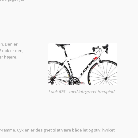
en. Den er
6 nok er den,
er højere.
Look 675 – med integreret frempind
amme. Cyklen er designet til at være både let og stiv, hvilket