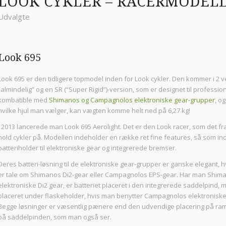
LOOK CYKLER – RACERMODEL
Udvalgte
Look 695
Look 695 er den tidligere topmodel inden for Look cykler. Den kommer i 2 v
“almindelig” og en SR (“Super Rigid”)-version, som er designet til professio
kombatible med
Shimanos og Campagnolos elektroniske gear-grupper
, o
hvilke hjul man vælger, kan vægten komme helt ned på 6,27 kg!
I 2013 lancerede man Look 695 Aerolight. Det er den Look racer, som det fr
hold cykler på. Modellen indeholder en række ret fine features, så som in
batteriholder til elektroniske gear og integrerede bremser.
Deres batteri-løsning til de elektroniske gear-grupper er ganske elegant, 
er tale om Shimanos Di2-gear eller Campagnolos EPS-gear. Har man Shim
elektroniske Di2 gear, er batteriet placeret i den integrerede saddelpind, 
placeret under flaskeholder, hvis man benytter Campagnolos elektroniske
Begge løsninger er væsentlig pænere end den udvendige placering på ra
på saddelpinden, som man også ser.