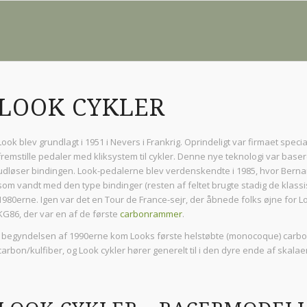
LOOK CYKLER
Look blev grundlagt i 1951 i Nevers i Frankrig. Oprindeligt var firmaet speci
fremstille pedaler med kliksystem til cykler. Denne nye teknologi var base
udløser bindingen. Look-pedalerne blev verdenskendte i 1985, hvor Berna
som vandt med den type bindinger (resten af feltet brugte stadig de klassis
1980erne. Igen var det en Tour de France-sejr, der åbnede folks øjne for 
KG86, der var en af de første
carbonrammer
.
I begyndelsen af 1990erne kom Looks første helstøbte (monocoque) carbon
carbon/kulfiber, og Look cykler hører generelt til i den dyre ende af skalae