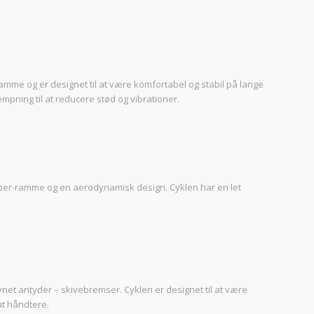
amme og er designet til at være komfortabel og stabil på lange
mpning til at reducere stød og vibrationer.
iber-ramme og en aerodynamisk design. Cyklen har en let
net antyder – skivebremser. Cyklen er designet til at være
at håndtere.