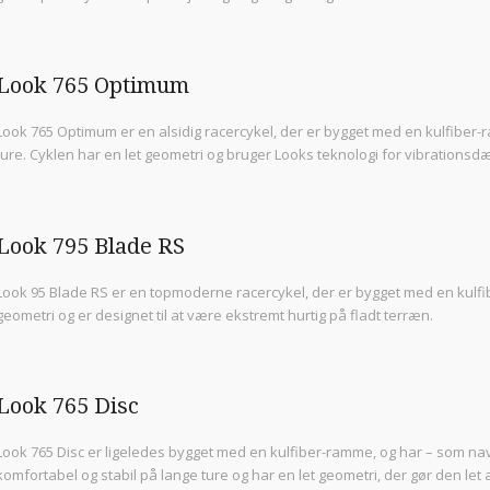
Look 765 Optimum
Look 765 Optimum er en alsidig racercykel, der er bygget med en kulfiber-r
ture. Cyklen har en let geometri og bruger Looks teknologi for vibrationsdæ
Look 795 Blade RS
Look 95 Blade RS er en topmoderne racercykel, der er bygget med en kulf
geometri og er designet til at være ekstremt hurtig på fladt terræn.
Look 765 Disc
Look 765 Disc er ligeledes bygget med en kulfiber-ramme, og har – som nav
komfortabel og stabil på lange ture og har en let geometri, der gør den let 