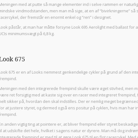
Meningen med at putte så mange elementer ind i selve rammen er naturlig
mindske vindmodstanden, men man må sige, at en af “bivirkningerne” så s
racercykel, der fremstår en enormt enkel og “ren” i designet.
Look påstår, at man har måtte forsyne Look 695 Aerolight med ballast for 
UCIs minimumsvægt på 6,8 kg.
Look 675
Look 675 er en af Looks nemmest genkendelige cykler på grund af den in
frempind.
Meningen med den integrerede frempind skulle være øget stivhed, men m
være ret forsigtig med at kaste sig over en racer med integreret frempind,
helt sikker på, hvordan den skal indstilles. Der er nemlig meget begræns
for at justere styret, og dermed også ens positur på cyklen, hvis man har i
frempind.
En anden vigtig ting at pointere er, at bliver frempind eller styret beskadig
til at udskifte det hele, hvilket i sagens natur er dyrere. Man må dog indr
integrerede frempind er med til at gøre Look 675 til en flot racercykel. Med d