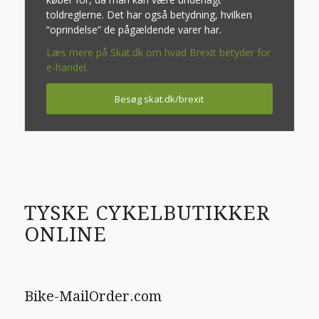
toldreglerne. Det har også betydning, hvilken
“oprindelse” de pågældende varer har.
Læs mere på Skat.dk om hvad Brexit betyder for
e-handel.
Besøg skat.dk/brexit
TYSKE CYKELBUTIKKER
ONLINE
Bike-MailOrder.com