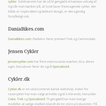
cykler
. Sidstnævnte har de så til gengæld et kæmpe-udvalg af.
Og når man tænker på, at Scott laver fremragende cykler, der
både er i topkvalitet og lækkert design, er det egentlig
forståeligt nok.
DaniaBikes.com
DaniaBikes.com
i Rødekro fører primært Trek og Cannondale.
Jensen Cykler
Jensencykler.com
har flere interessante mærker, bl.a. deres
eget. Derudover fører de også
Specialized
.
Cykler.dk
Cykler.dk
er en velassorteret dansk webshop. Inden for
racercykler har man valgt at holde sig til 3-4 brands, herunder
Cube
,
Trek
og
Specialized
. Til gengæld har man mange
modeller at vælge imellem blandt de tre store producenter. På