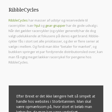
RibbleCycles
RibbleCycles
har masser af udstyr og reservedele til
racercykler. Især
hjul
og
gear-grupper
har de gode udvalg i.
Når det gælder racercykler (og cykler generelt) har de dog
valgt udelukkende at fokusere på deres eget brand. Ribble-
cykler fås i stort set alle prisklasser, og der er flere serier at
vælge i mellem. Og fordi man ikke “betaler for mærket”, og
butikken springer et par fordyrende distributionsled over, kan
man få rigtig meget lækker racercykel for pengene hos
RibbleCycles.
Efter Brexit er det ikke længere helt så simpelt at
handle hos websites i Storbritannien. Man skal
være opmærksom på, hvor stort et beløb man
køber for, da man kan være underlagt