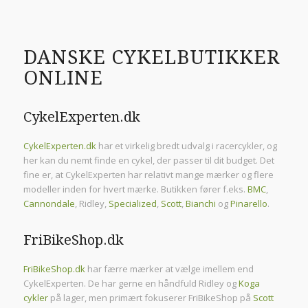
DANSKE CYKELBUTIKKER
ONLINE
CykelExperten.dk
CykelExperten.dk
har et virkelig bredt udvalg i racercykler, og
her kan du nemt finde en cykel, der passer til dit budget. Det
fine er, at CykelExperten har relativt mange mærker og flere
modeller inden for hvert mærke. Butikken fører f.eks.
BMC
,
Cannondale
, Ridley,
Specialized
,
Scott
,
Bianchi
og
Pinarello
.
FriBikeShop.dk
FriBikeShop.dk
har færre mærker at vælge imellem end
CykelExperten. De har gerne en håndfuld Ridley og
Koga
cykler
på lager, men primært fokuserer FriBikeShop på
Scott