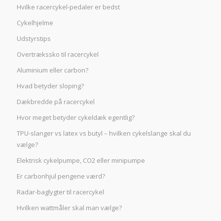
Hvilke racercykel-pedaler er bedst
Cykelhjelme
Udstyrstips
Overtrækssko til racercykel
Aluminium eller carbon?
Hvad betyder sloping?
Dækbredde på racercykel
Hvor meget betyder cykeldæk egentlig?
TPU-slanger vs latex vs butyl – hvilken cykelslange skal du
vælge?
Elektrisk cykelpumpe, CO2 eller minipumpe
Er carbonhjul pengene værd?
Radar-baglygter til racercykel
Hvilken wattmåler skal man vælge?