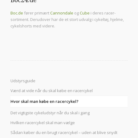
Boc24.de
Boc.de
fører primært
Cannondale
og
Cube
i deres racer-
sortiment. Derudover har de et stort udvalg i cykeltøj, hjelme,
cykelshorts med videre.
Udstyrsguide
Værd at vide når du skal købe en racercykel
Hvor skal man købe en racercykel?
Det vigtigste cykeludstyr når du skal i gang
Hvilken racercykel skal man vælge
Sådan køber du en brugt racercykel – uden at blive snydt