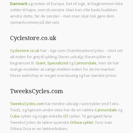
Danmark
og resten af Europa. Det vil sige, at bagbremsen ikke
sidder til højre, men til venstre. Man kan ofte bede butikken
ændre dette, før de sender – men man skal nok gøre dem
opmærksomme på det selv.
Cyclestore.co.uk
Cyclestore.co.uk
har – lige som ChainReactionCycles – stort set
alt inden for grej til cykling. Deres udvalg i Racercykler er
begrænset til
Giant
,
Specialized
og
Cannondale
, men de har
mange modeller at vælge imellem inden for de tre mærker.
Deres webshop er meget overskuelig og har danske priser.
TweeksCycles.com
TweeksCycles.com
har mindre udvalg i racercykler end f.eks.
Tredz, og ligesom andre sites har de en række
Cannondale
og
Cube
-cykler og nogle enkelte
GT
-cykler. Til gengæld fører
TweeksCycles de lækre spanske
Orbea-cykler
, hvor især
Orbea Orca er en lækkerbisken.