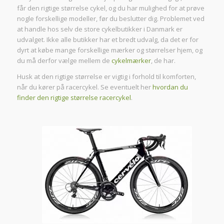
får den rigtige størrelse cykel, og du har mulighed for at prøve
nogle forskellige modeller, før du beslutter dig. Problemet ved
at handle hos selv de store cykelbutikker i Danmark er
udvalget. Ikke alle butikker har et bredt udvalg, da det er for
dyrt at købe mange forskellige mærker og størrelser hjem, og
du må derfor vælge mellem de
cykelmærker
, de har.
Husk at den rigtige størrelse er vigtig i forhold til komforten,
når du kører på racercykel. Se eventuelt her
hvordan du
finder den rigtige størrelse racercykel
.