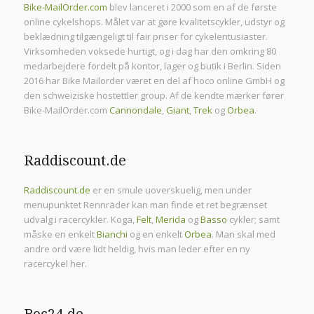
Bike-MailOrder.com
blev lanceret i 2000 som en af de første
online cykelshops. Målet var at gøre kvalitetscykler, udstyr og
beklædning tilgængeligt til fair priser for cykelentusiaster.
Virksomheden voksede hurtigt, og i dag har den omkring 80
medarbejdere fordelt på kontor, lager og butik i Berlin. Siden
2016 har Bike Mailorder været en del af hoco online GmbH og
den schweiziske hostettler group. Af de kendte mærker fører
Bike-MailOrder.com
Cannondale
,
Giant
,
Trek
og
Orbea
.
Raddiscount.de
Raddiscount.de
er en smule uoverskuelig, men under
menupunktet Rennräder kan man finde et ret begrænset
udvalg i racercykler. Koga,
Felt
,
Merida
og
Basso
cykler; samt
måske en enkelt
Bianchi
og en enkelt
Orbea
. Man skal med
andre ord være lidt heldig, hvis man leder efter en ny
racercykel her.