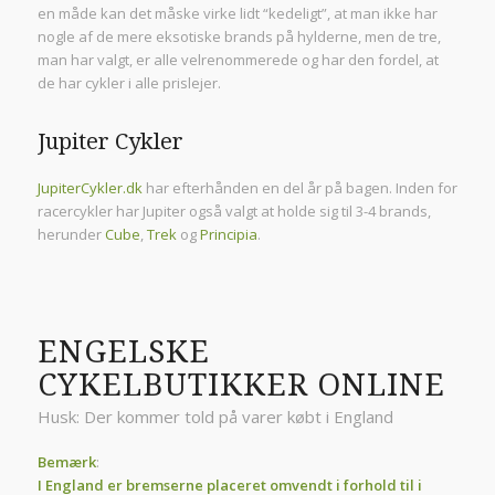
en måde kan det måske virke lidt “kedeligt”, at man ikke har
nogle af de mere eksotiske brands på hylderne, men de tre,
man har valgt, er alle velrenommerede og har den fordel, at
de har cykler i alle prislejer.
Jupiter Cykler
JupiterCykler.dk
har efterhånden en del år på bagen. Inden for
racercykler har Jupiter også valgt at holde sig til 3-4 brands,
herunder
Cube
,
Trek
og
Principia
.
ENGELSKE
CYKELBUTIKKER ONLINE
Husk: Der kommer told på varer købt i England
Bemærk
:
I England er bremserne placeret omvendt i forhold til i