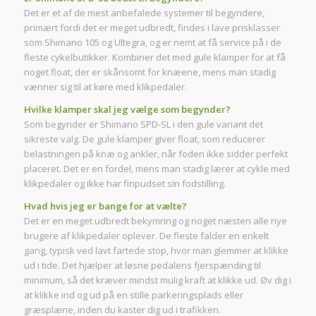
Det er et af de mest anbefalede systemer til begyndere,
primært fordi det er meget udbredt, findes i lave prisklasser
som Shimano 105 og Ultegra, og er nemt at få service på i de
fleste cykelbutikker. Kombiner det med gule klamper for at få
noget float, der er skånsomt for knæene, mens man stadig
vænner sig til at køre med klikpedaler.
Hvilke klamper skal jeg vælge som begynder?
Som begynder er Shimano SPD-SL i den gule variant det
sikreste valg. De gule klamper giver float, som reducerer
belastningen på knæ og ankler, når foden ikke sidder perfekt
placeret. Det er en fordel, mens man stadig lærer at cykle med
klikpedaler og ikke har finpudset sin fodstilling.
Hvad hvis jeg er bange for at vælte?
Det er en meget udbredt bekymring og noget næsten alle nye
brugere af klikpedaler oplever. De fleste falder en enkelt
gang, typisk ved lavt fartede stop, hvor man glemmer at klikke
ud i tide. Det hjælper at løsne pedalens fjerspænding til
minimum, så det kræver mindst mulig kraft at klikke ud. Øv dig i
at klikke ind og ud på en stille parkeringsplads eller
græsplæne, inden du kaster dig ud i trafikken.