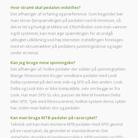
Hvor stramt skal pedalen indstilles?
Det afhænger af erfaring og præference. Som begynder bør
man skrue fjerspændingen på pedalen ned til minimum, så
det er let og hurtigt at klikke ud. Efterhånden som man vænner
sig til systemet, kan man øge spændingen for at undgå
utilsigtet udklikning ved høj intensitet. Indstillingen foretages
med en skruetrækker på pedalens justeringsskrue og tager
under et minut.
Kan jeg bruge mine spinningsko?
Det afhænger af, hvilke pedaler der sidder på spinningcyklen.
Mange fitnesscentre bruger vendbare pedaler med Look
Delta-systemet på den ene side og SPD på den anden. Look
Delta og Look Kéo er ikke kompatible, selv om begge er fra
Look. Har man SPD-SL-sko, passer de ikke til hverken Delta
eller SPD. Tjek med fitnesscentret, hvilket system deres cykler
har, inden man køber sko og pedaler.
Kan man bruge MTB-pedaler på racercykel?
Teknisk set kan man montere MTB-pedaler med SPD-gevind
på en racercykel, da gevindet er standardiseret. Det
anbefales dog ikke til landevejscykling. MTB-pedaler og SPD-