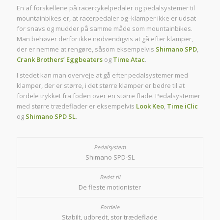
En af forskellene på racercykelpedaler og pedalsystemer til
mountainbikes er, at racerpedaler og -klamper ikke er udsat
for snavs og mudder på samme måde som mountainbikes.
Man behøver derfor ikke nødvendigvis at gå efter klamper,
der er nemme at rengøre, såsom eksempelvis
Shimano SPD
,
Crank Brothers’ Eggbeaters
og
Time Atac
.
I stedet kan man overveje at gå efter pedalsystemer med
klamper, der er større, i det større klamper er bedre til at
fordele trykket fra foden over en større flade. Pedalsystemer
med større trædeflader er eksempelvis
Look Keo
,
Time iClic
og
Shimano SPD SL
.
Shimano SPD-SL
De fleste motionister
Stabilt, udbredt, stor trædeflade