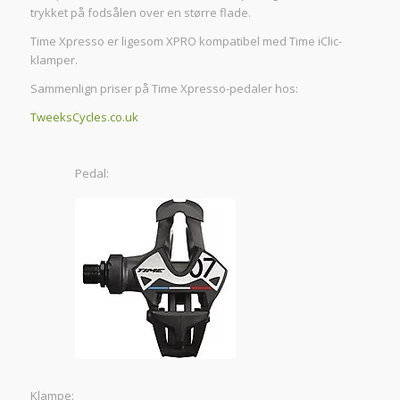
trykket på fodsålen over en større flade.
Time Xpresso er ligesom XPRO kompatibel med Time iClic-
klamper.
Sammenlign priser på Time Xpresso-pedaler hos:
TweeksCycles.co.uk
Pedal:
Klampe: