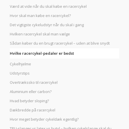
Værd at vide når du skal købe en racercykel
Hvor skal man købe en racercykel?
Det vigtigste cykeludstyr når du skal i gang
Hvilken racercykel skal man vælge
Sådan køber du en brugt racercykel – uden at blive snydt
Hvilke racercykel-pedaler er bedst
Cykelhjelme
Udstyrstips
Overtrækssko til racercykel
Aluminium eller carbon?
Hvad betyder sloping?
Dækbredde på racercykel
Hvor meget betyder cykeldæk egentlig?
TPU-slanger vs latex vs butyl – hvilken cykelslange skal du