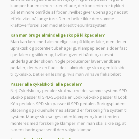
klamper har en mindre trædeflade, der koncentrerer trykket
på et mindre område af foden, hvilket giver ubehag og nedsat
effektivitet på lange ture. Der er heller ikke den samme
kraftoverførsel som med et bredt trepunktssystem.
Kan man bruge almindelige sko på klikpedaler?
Man kan køre med almindelige sko på klikpedaler, men det er
upraktisk og potentielt ubehageligt. Klampepladen sidder fast
i pedalen og stikker op, hvilket giver et hårdt og ujævnt
underlag under skoen. Nogle producenter laver vendbare
pedaler, der har en flad side til almindelige sko og en klikside
til cykelsko. Det er en løsning, hvis man vil have fleksibilitet.
Passer alle cykelsko til alle pedaler?
Nej. Cykelsko og pedaler skal matche det samme system. SPD-
SL-sko passer til SPD-SL-pedaler. Look Kéo-sko passer til Look
Kéo-pedaler. SPD-sko passer til SPD-pedaler. Boringspladens
placering og skruehullernes afstand er forskellig fra system til
system. Mange sko sælges uden klamper og kan i teorien
monteres med forskellige klamper, men man skal sikre sig, at
skoens boring passer til den valgte klampe.