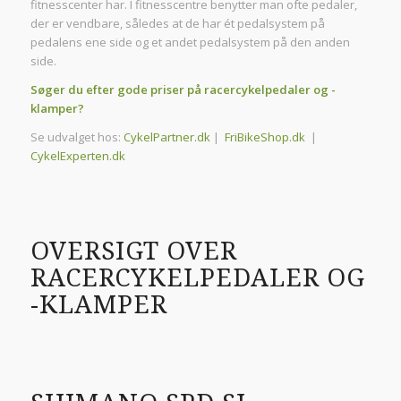
fitnesscenter har. I fitnesscentre benytter man ofte pedaler,
der er vendbare, således at de har ét pedalsystem på
pedalens ene side og et andet pedalsystem på den anden
side.
Søger du efter gode priser på racercykelpedaler og -
klamper?
Se udvalget hos:
CykelPartner.dk
|
FriBikeShop.dk
|
CykelExperten.dk
OVERSIGT OVER
RACERCYKELPEDALER OG
-KLAMPER