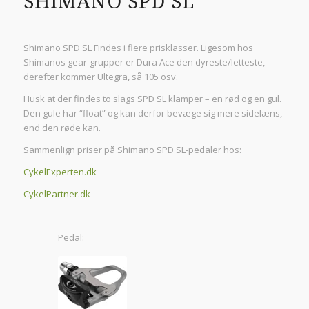
SHIMANO SPD SL
Shimano SPD SL Findes i flere prisklasser. Ligesom hos
Shimanos gear-grupper er Dura Ace den dyreste/letteste,
derefter kommer Ultegra, så 105 osv.
Husk at der findes to slags SPD SL klamper – en rød og en gul.
Den gule har “float” og kan derfor bevæge sig mere sidelæns,
end den røde kan.
Sammenlign priser på Shimano SPD SL-pedaler hos:
CykelExperten.dk
CykelPartner.dk
Pedal: