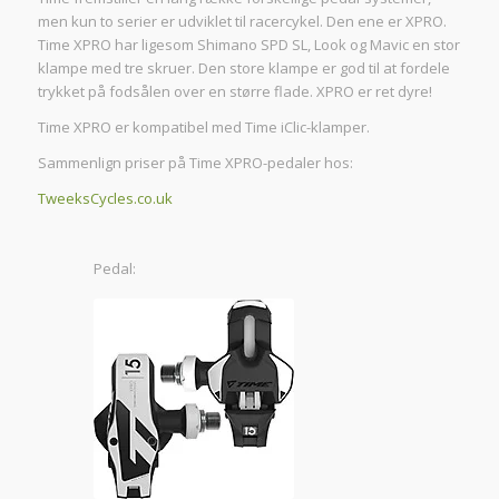
men kun to serier er udviklet til racercykel. Den ene er XPRO.
Time XPRO har ligesom Shimano SPD SL, Look og Mavic en stor
klampe med tre skruer. Den store klampe er god til at fordele
trykket på fodsålen over en større flade. XPRO er ret dyre!
Time XPRO er kompatibel med Time iClic-klamper.
Sammenlign priser på Time XPRO-pedaler hos:
TweeksCycles.co.uk
Pedal: