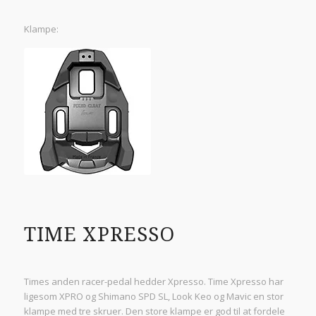
Klampe:
TIME XPRESSO
Times anden racer-pedal hedder Xpresso. Time Xpresso har
ligesom XPRO og Shimano SPD SL, Look Keo og Mavic en stor
klampe med tre skruer. Den store klampe er god til at fordele