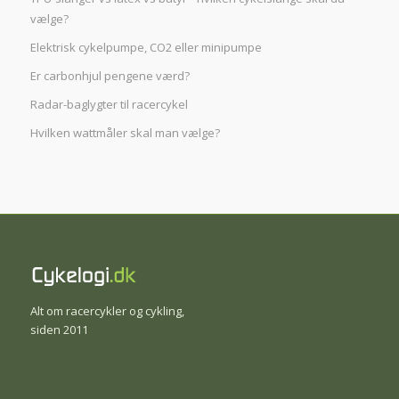
vælge?
Elektrisk cykelpumpe, CO2 eller minipumpe
Er carbonhjul pengene værd?
Radar-baglygter til racercykel
Hvilken wattmåler skal man vælge?
Alt om racercykler og cykling,
siden 2011