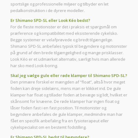
sportslige og professionelle miljøer og tilbyder en let
pedalkonstruktion i de dyrere modeller.
Er Shimano SPD-SL eller Look Kéo bedst?
For de fleste motionister er det i praksis et spørgsmål om
præference og kompatibilitet med eksisterende cykelsko.
Begge systemer er velafprøvede og bredt tilgængelige.
Shimano SPD-SL anbefales typisk til begyndere og motionister
på grund af den brede tilgængelighed og mange prisklasser.
Look Kéo er et udmærket alternativ, særligt hvis man allerede
har sko med Look-boring.
Skal jeg vælge gule eller røde klamper til Shimano SPD-SL?
Den primære forskel er mængden af “float”, altså hvor meget
foden kan dreje sidelæns, mens man er klikket ind. De gule
klamper har float og tillader foden at bevæge sig lidt, hvilket er
skånsomt for knæene. De røde klamper har ingen float og
låser foden fast i en fast position. Til motionister og
begyndere anbefales de gule klamper, medmindre man har
fået en specifik anbefaling fra en fysioterapeut eller
cykelspecialist om en bestemt fodstilling.
Er Shimano SPD-SL bedst til begyndere?