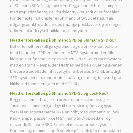
er Shimano SPD-SL og Look Kéo. Begge har en bred klampe
med trepunktsfæste, der fordeler trykket godt over fodsålen.
For de fleste motionister er Shimano SPD-SL det naturlige
udgangspunkt, da det findes i mange prisklasser og er meget
udbredt blandt cykelbutikker og medryttere.
Hvad er forskellen på Shimano SPD og Shimano SPD-SL?
Det er to helt forskellige systemer, og de er ikke kompatible
med hinanden. SPD er primært et MTB-system med en lille
klampe, der fæstnes med to skruer. SPD-SL er et racersystem
med en større klampe, der fæstnes med tre skruer og giver en
bredere trædeflade. Til racercykel anbefales SPD-SL entydigt.
SPD-systemet er ukomfortabelt på lange ture og besværligt at
klikke ind i sammenlignet med SPD-SL.
Hvad er forskellen på Shimano SPD-SL og Look Kéo?
Begge systemer bruger en bred trepunktsklampe og er
funktionelt sammenlignelige til racercykling. Den vigtigste
forskel er, at systemerne ikke er indbyrdes kompatible: Look
Kéo-klamper passer ikke til Shimano SPD-SL-pedaler og
omvendt. Shimano SPD-SL er det mest udbredte system i
Danmark og nemmest at få service på. Look Kéo er populært i