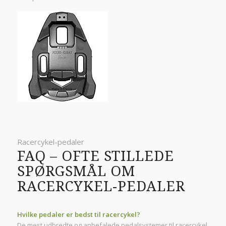
Racercykel-pedaler
FAQ – OFTE STILLEDE
SPØRGSMÅL OM
RACERCYKEL-PEDALER
Hvilke pedaler er bedst til racercykel?
De mest udbredte og anbefalede pedalsystemer til racercykel