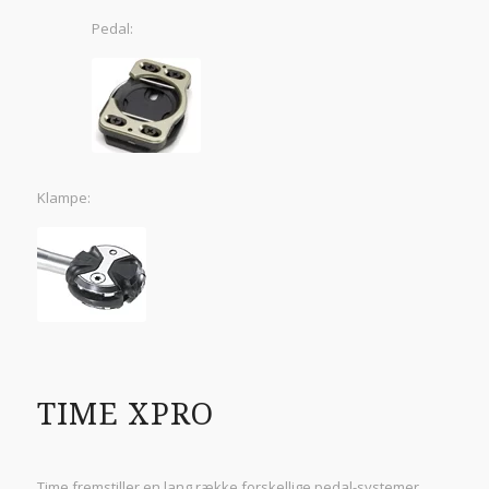
Pedal:
Klampe:
TIME XPRO
Time fremstiller en lang række forskellige pedal-systemer,