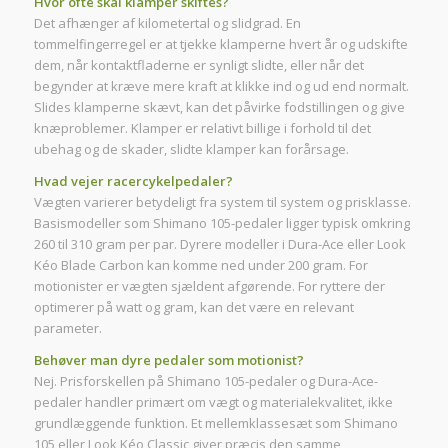
Hvor ofte skal klamper skiftes?
Det afhænger af kilometertal og slidgrad. En
tommelfingerregel er at tjekke klamperne hvert år og udskifte
dem, når kontaktfladerne er synligt slidte, eller når det
begynder at kræve mere kraft at klikke ind og ud end normalt.
Slides klamperne skævt, kan det påvirke fodstillingen og give
knæproblemer. Klamper er relativt billige i forhold til det
ubehag og de skader, slidte klamper kan forårsage.
Hvad vejer racercykelpedaler?
Vægten varierer betydeligt fra system til system og prisklasse.
Basismodeller som Shimano 105-pedaler ligger typisk omkring
260 til 310 gram per par. Dyrere modeller i Dura-Ace eller Look
Kéo Blade Carbon kan komme ned under 200 gram. For
motionister er vægten sjældent afgørende. For ryttere der
optimerer på watt og gram, kan det være en relevant
parameter.
Behøver man dyre pedaler som motionist?
Nej. Prisforskellen på Shimano 105-pedaler og Dura-Ace-
pedaler handler primært om vægt og materialekvalitet, ikke
grundlæggende funktion. Et mellemklassesæt som Shimano
105 eller Look Kéo Classic giver præcis den samme