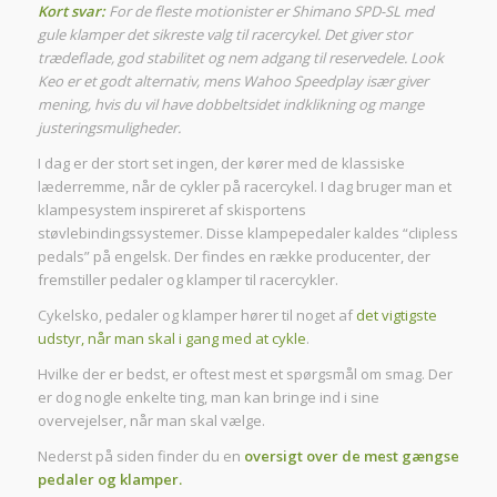
Kort svar:
For de fleste motionister er Shimano SPD-SL med
gule klamper det sikreste valg til racercykel. Det giver stor
trædeflade, god stabilitet og nem adgang til reservedele. Look
Keo er et godt alternativ, mens Wahoo Speedplay især giver
mening, hvis du vil have dobbeltsidet indklikning og mange
justeringsmuligheder.
I dag er der stort set ingen, der kører med de klassiske
læderremme, når de cykler på racercykel. I dag bruger man et
klampesystem inspireret af skisportens
støvlebindingssystemer. Disse klampepedaler kaldes “clipless
pedals” på engelsk. Der findes en række producenter, der
fremstiller pedaler og klamper til racercykler.
Cykelsko, pedaler og klamper hører til noget af
det vigtigste
udstyr, når man skal i gang med at cykle
.
Hvilke der er bedst, er oftest mest et spørgsmål om smag. Der
er dog nogle enkelte ting, man kan bringe ind i sine
overvejelser, når man skal vælge.
Nederst på siden finder du en
oversigt over de mest gængse
pedaler og klamper.