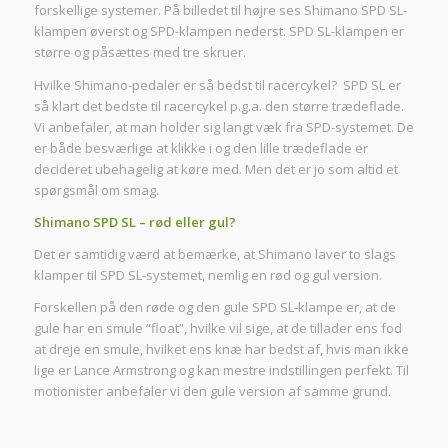
forskellige systemer. På billedet til højre ses Shimano SPD SL-
klampen øverst og SPD-klampen nederst. SPD SL-klampen er
større og påsættes med tre skruer.
Hvilke Shimano-pedaler er så bedst til racercykel? SPD SL er
så klart det bedste til racercykel p.g.a. den større trædeflade.
Vi anbefaler, at man holder sig langt væk fra SPD-systemet. De
er både besværlige at klikke i og den lille trædeflade er
decideret ubehagelig at køre med. Men det er jo som altid et
spørgsmål om smag.
Shimano SPD SL – rød eller gul?
Det er samtidig værd at bemærke, at Shimano laver to slags
klamper til SPD SL-systemet, nemlig en rød og gul version.
Forskellen på den røde og den gule SPD SL-klampe er, at de
gule har en smule “float”, hvilke vil sige, at de tillader ens fod
at dreje en smule, hvilket ens knæ har bedst af, hvis man ikke
lige er Lance Armstrong og kan mestre indstillingen perfekt. Til
motionister anbefaler vi den gule version af samme grund.