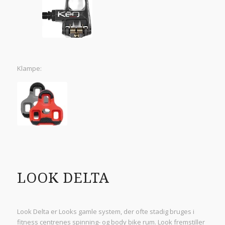
Klampe:
LOOK DELTA
Look Delta er Looks gamle system, der ofte stadig bruges i
fitness centrenes spinning- og body bike rum. Look fremstiller