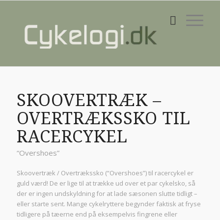
SKOOVERTRÆK –
OVERTRÆKSSKO TIL
RACERCYKEL
“Overshoes”
Skoovertræk / Overtrækssko (“Overshoes”) til racercykel er
guld værd! De er lige til at trække ud over et par cykelsko, så
der er ingen undskyldning for at lade sæsonen slutte tidligt –
eller starte sent. Mange cykelryttere begynder faktisk at fryse
tidligere på tæerne end på eksempelvis fingrene eller