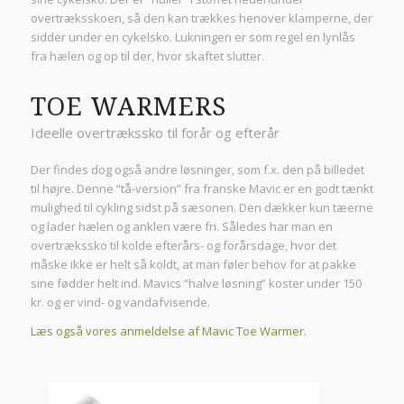
overtræksskoen, så den kan trækkes henover klamperne, der
sidder under en cykelsko. Lukningen er som regel en lynlås
fra hælen og op til der, hvor skaftet slutter.
TOE WARMERS
Ideelle overtrækssko til forår og efterår
Der findes dog også andre løsninger, som f.x. den på billedet
til højre. Denne “tå-version” fra franske Mavic er en godt tænkt
mulighed til cykling sidst på sæsonen. Den dækker kun tæerne
og lader hælen og anklen være fri. Således har man en
overtrækssko til kolde efterårs- og forårsdage, hvor det
måske ikke er helt så koldt, at man føler behov for at pakke
sine fødder helt ind. Mavics “halve løsning” koster under 150
kr. og er vind- og vandafvisende.
Læs også vores anmeldelse af Mavic Toe Warmer.