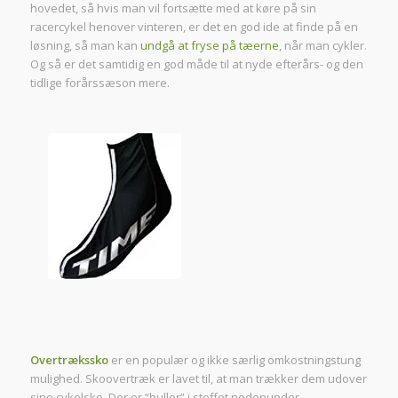
hovedet, så hvis man vil fortsætte med at køre på sin
racercykel henover vinteren, er det en god ide at finde på en
løsning, så man kan
undgå at fryse på tæerne
, når man cykler.
Og så er det samtidig en god måde til at nyde efterårs- og den
tidlige forårssæson mere.
Overtrækssko
er en populær og ikke særlig omkostningstung
mulighed. Skoovertræk er lavet til, at man trækker dem udover
sine cykelsko. Der er “huller” i stoffet nedenunder