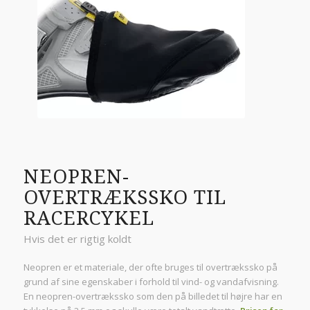
NEOPREN-
OVERTRÆKSSKO TIL
RACERCYKEL
Hvis det er rigtig koldt
Neopren er et materiale, der ofte bruges til overtrækssko på
grund af sine egenskaber i forhold til vind- og vandafvisning.
En neopren-overtrækssko som den på billedet til højre har en