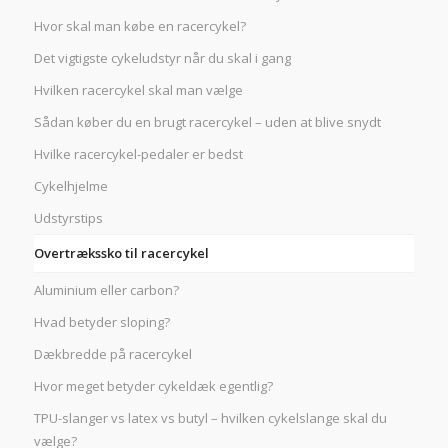
Hvor skal man købe en racercykel?
Det vigtigste cykeludstyr når du skal i gang
Hvilken racercykel skal man vælge
Sådan køber du en brugt racercykel – uden at blive snydt
Hvilke racercykel-pedaler er bedst
Cykelhjelme
Udstyrstips
Overtrækssko til racercykel
Aluminium eller carbon?
Hvad betyder sloping?
Dækbredde på racercykel
Hvor meget betyder cykeldæk egentlig?
TPU-slanger vs latex vs butyl – hvilken cykelslange skal du
vælge?