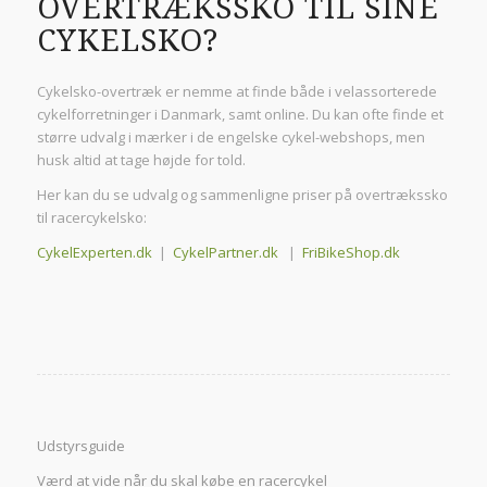
OVERTRÆKSSKO TIL SINE
CYKELSKO?
Cykelsko-overtræk er nemme at finde både i velassorterede
cykelforretninger i Danmark, samt online. Du kan ofte finde et
større udvalg i mærker i de engelske cykel-webshops, men
husk altid at tage højde for told.
Her kan du se udvalg og sammenligne priser på overtrækssko
til racercykelsko:
CykelExperten.dk
|
CykelPartner.dk
|
FriBikeShop.dk
Udstyrsguide
Værd at vide når du skal købe en racercykel