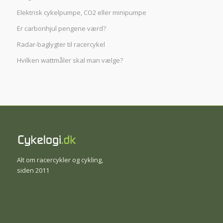
Elektrisk cykelpumpe, CO2 eller minipumpe
Er carbonhjul pengene værd?
Radar-baglygter til racercykel
Hvilken wattmåler skal man vælge?
Alt om racercykler og cykling,
siden 2011