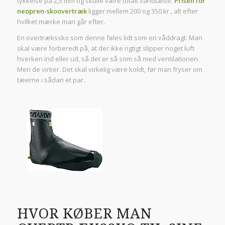
tykkelse på 2,5 mm og skulle være totalt vandtætte.
Prisen for
neopren-skoovertræk
ligger mellem 200 og 350 kr., alt efter
hvilket mærke man går efter.
En overtrækssko som denne føles lidt som en våddragt. Man
skal være forberedt på, at der ikke rigtigt slipper noget luft
hverken ind eller ud, så det er så som så med ventilationen.
Men de virker. Det skal virkelig være koldt, før man fryser om
tæerne i sådan et par.
HVOR KØBER MAN